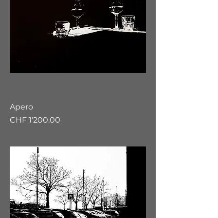
Apero
Preis
CHF 1'200.00