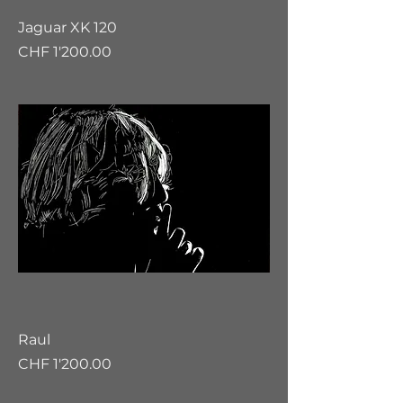
Jaguar XK 120
Preis
CHF 1'200.00
Raul
Preis
CHF 1'200.00