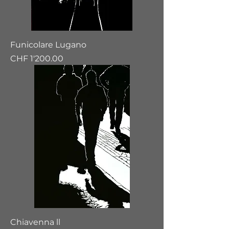
Funicolare Lugano
Preis
CHF 1'200.00
Chiavenna ll