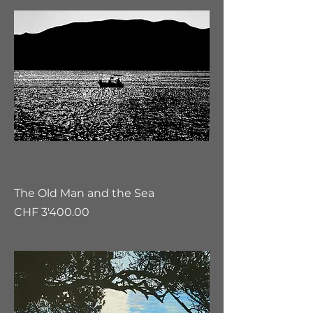
The Old Man and the Sea
Preis
CHF 3'400.00